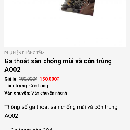
PHỤ KIỆN PHÒNG TẮM
Ga thoát sàn chống mùi và côn trùng
AQ02
180,000
Giá
150,000
Giá
₫
₫
gốc
hiện
Tình trạng:
Còn hàng
là:
tại
Vận chuyển:
Vận chuyển nhanh
180,000₫.
là:
150,000₫.
Thông số ga thoát sàn chống mùi và côn trùng
AQ02