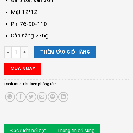
Ga thoát sàn 304
Mặt 12*12
Phi 76-90-110
Cân nặng 276g
Ga thoát sàn chống mùi và côn trùng AQ02 số lượng
THÊM VÀO GIỎ HÀNG
MUA NGAY
Danh mục:
Phụ kiện phòng tắm
Đặc điểm nổi bật
Thông tin bổ sung