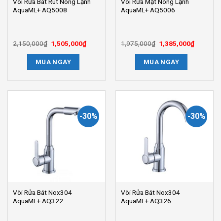
Vòi Rửa Bát Rút Nóng Lạnh
Vòi Rửa Mặt Nóng Lạnh
AquaML+ AQ5008
AquaML+ AQ5006
2,150,000
₫
Giá
1,505,000
₫
Giá
1,975,000
₫
Giá
1,385,000
₫
Giá
gốc
hiện
gốc
hiện
là:
tại
là:
tại
MUA NGAY
MUA NGAY
2,150,000₫.
là:
1,975,000₫.
là:
1,505,000₫.
1,385,00
-30%
-30%
Vòi Rửa Bát Nox304
Vòi Rửa Bát Nox304
AquaML+ AQ322
AquaML+ AQ326