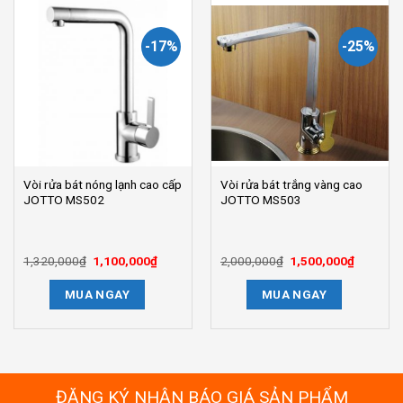
-17%
-25%
Vòi rửa bát nóng lạnh cao cấp
Vòi rửa bát trắng vàng cao
JOTTO MS502
JOTTO MS503
1,320,000
₫
Giá
1,100,000
₫
Giá
2,000,000
₫
Giá
1,500,000
₫
Giá
gốc
hiện
gốc
hiện
là:
tại
là:
tại
MUA NGAY
MUA NGAY
1,320,000₫.
là:
2,000,000₫.
là:
1,100,000₫.
1,500,00
ĐĂNG KÝ NHẬN BÁO GIÁ SẢN PHẨM