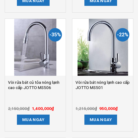
MUA NGAY
MUA NGAY
990,000₫.
là:
1,300,000₫.
là:
695,000₫.
900,000₫.
-35%
-22%
Vòi rửa bát củ tỏa nóng lạnh
Vòi rửa bát nóng lạnh cao cấp
cao cấp JOTTO MS506
JOTTO MS501
2,150,000
₫
Giá
1,400,000
₫
Giá
1,215,000
₫
Giá
950,000
₫
Giá
gốc
hiện
gốc
hiện
là:
tại
là:
tại
MUA NGAY
MUA NGAY
2,150,000₫.
là:
1,215,000₫.
là:
1,400,000₫.
950,000₫.