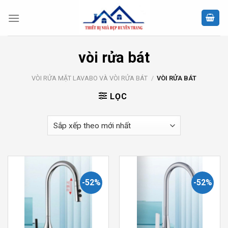
Skip
to
content
vòi rửa bát
VÒI RỬA MẶT LAVABO VÀ VÒI RỬA BÁT
/
VÒI RỬA BÁT
LỌC
-52%
-52%