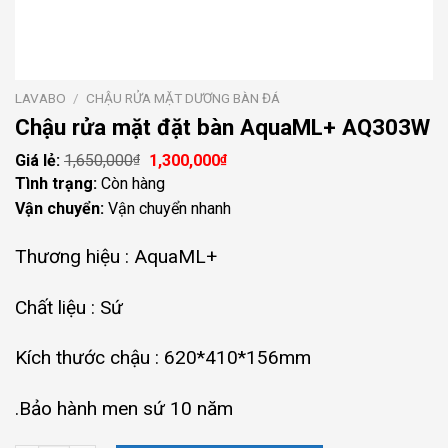
LAVABO
/
CHẬU RỬA MẶT DƯƠNG BÀN ĐÁ
Chậu rửa mặt đặt bàn AquaML+ AQ303W
1,650,000
Giá
1,300,000
Giá
₫
₫
gốc
hiện
Tình trạng:
Còn hàng
là:
tại
Vận chuyển:
Vận chuyển nhanh
1,650,000₫.
là:
1,300,000₫.
Thương hiệu : AquaML+
Chất liệu : Sứ
Kích thước chậu : 620*410*156mm
.
Bảo hành men sứ 10 năm