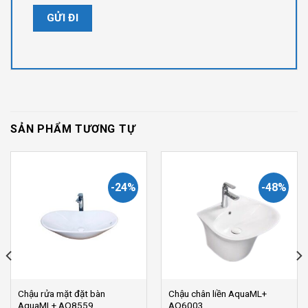
SẢN PHẨM TƯƠNG TỰ
-24%
-48%
Chậu rửa mặt đặt bàn
Chậu chân liền AquaML+
AquaML+ AQ8559
AQ6003