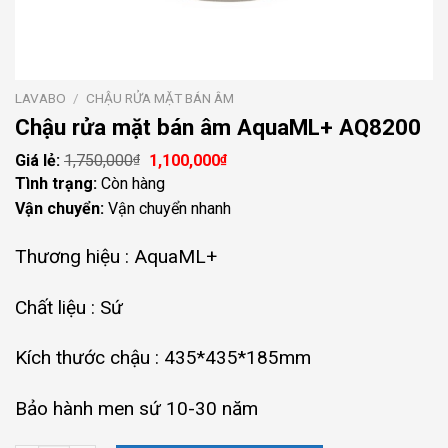
LAVABO
/
CHẬU RỬA MẶT BÁN ÂM
Chậu rửa mặt bán âm AquaML+ AQ8200
1,750,000
Giá
1,100,000
Giá
₫
₫
gốc
hiện
Tình trạng:
Còn hàng
là:
tại
Vận chuyển:
Vận chuyển nhanh
1,750,000₫.
là:
1,100,000₫.
Thương hiệu : AquaML+
Chất liệu : Sứ
Kích thước chậu : 435*435*185mm
Bảo hành men sứ 10-30 năm