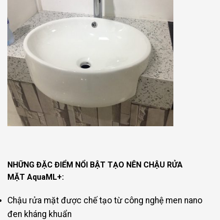
NHỮNG ĐẶC ĐIỂM NỔI BẬT TẠO NÊN
CHẬU RỬA
MẶT
AquaML+
:
Chậu rửa mặt được chế tạo từ công nghệ men nano
đen kháng khuẩn