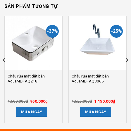
SẢN PHẨM TƯƠNG TỰ
-37%
-25%
Chậu rửa mặt đặt bàn
Chậu rửa mặt đặt bàn
AquaML+ AQ218
AquaML+ AQ8065
1,500,000
₫
Giá
950,000
₫
Giá
1,525,000
₫
Giá
1,150,000
₫
Giá
gốc
hiện
gốc
hiện
là:
tại
là:
tại
MUA NGAY
MUA NGAY
1,500,000₫.
là:
1,525,000₫.
là:
.
950,000₫.
1,150,00