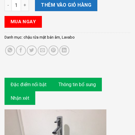
Chậu rửa mặt bán âm AquaML+ AQ8200 số lượng
THÊM VÀO GIỎ HÀNG
MUA NGAY
Danh mục:
chậu rửa mặt bán âm
,
Lavabo
Đặc điểm nổi bật
Thông tin bổ sung
Nhận xét