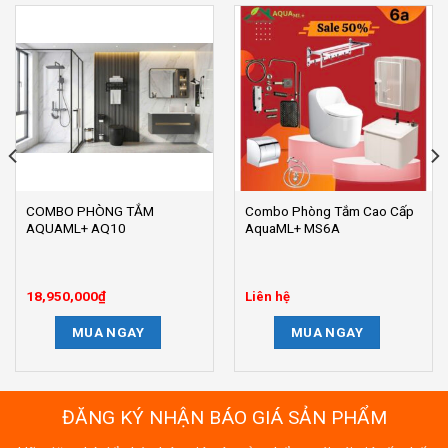
COMBO PHÒNG TẮM
Combo Phòng Tắm Cao Cấp
AQUAML+ AQ10
AquaML+ MS6A
18,950,000
₫
Liên hệ
MUA NGAY
MUA NGAY
,000₫.
ĐĂNG KÝ NHẬN BÁO GIÁ SẢN PHẨM